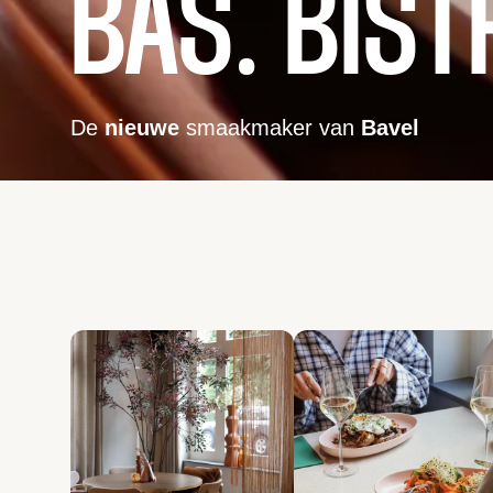
BAS. BIST
De
nieuwe
smaakmaker van
Bavel