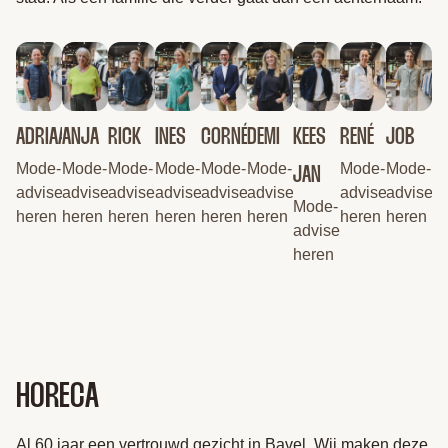
ADRIAAN
ANJA
RICK
INES
CORNÉ
DEMI
KEES
RENÉ
JOB
Mode-
Mode-
Mode-
Mode-
Mode-
Mode-
Mode-
Mode-
JAN
adviseur
adviseur
adviseur
adviseur
adviseur
adviseur
adviseur
adviseur
Mode-
heren
heren
heren
heren
heren
heren
heren
heren
adviseur
heren
HORECA
Al 60 jaar een vertrouwd gezicht in Bavel. Wij maken deze