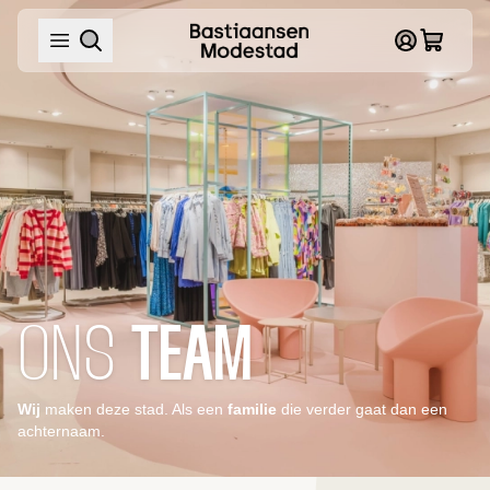
ONS 
TEAM
Wij
maken deze stad. Als een
familie
die verder gaat dan een
achternaam.