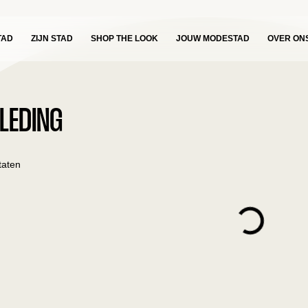
TAD
ZIJN STAD
SHOP THE LOOK
JOUW MODESTAD
OVER ON
LEDING
taten